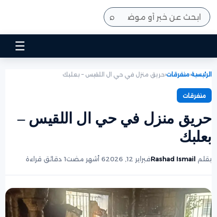
⌕
☰
الرئيسية
‹
متفرقات
‹
حريق منزل في حي ال اللقيس – بعلبك
متفرقات
حريق منزل في حي ال اللقيس –
بعلبك
بقلم
Rashad Ismail
فبراير 12, 2026
6 أشهر مضت
1 دقائق قراءة