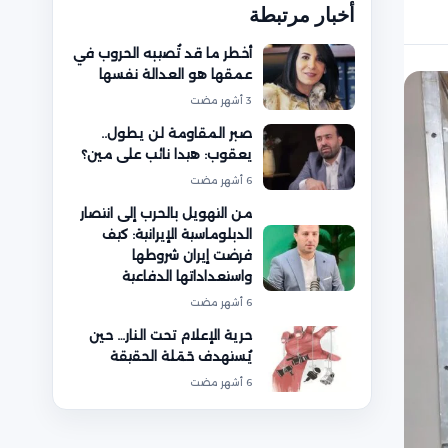
أخبار مرتبطة
أخطر ما قد تُصيبه الحروب في
عمقها هو العدالة نفسها
3 أشهر مضت
صبر المقاومة لن يطول..
يعقوب: هيدا نائب على مين؟
6 أشهر مضت
من التهويل بالحرب إلى انتصار
الدبلوماسية الإيرانية: كيف
فرضت إيران شروطها
واستعداداتها الدفاعية
6 أشهر مضت
حرية الإعلام تحت النار… حين
يُستهدف حَمَلة الحقيقة
6 أشهر مضت