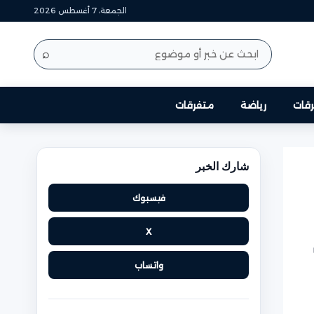
الجمعة، 7 أغسطس 2026
⌕
قات
رياضة
متفرقات
شارك الخبر
فيسبوك
X
واتساب