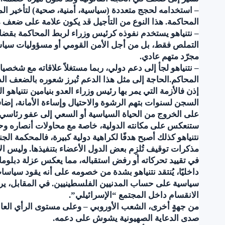
– استخدامه لحجج متعددة (سياسية، أمنية، صحية) لتأخير ا
المحاكمة. هذا النوع من التأجيل قد يكون علامة على ضعف موق
– نتنياهو يستخدم نفوذه كرئيس وزراء لربط المحاكمة بقضاي
التملص فقط، بل من أجل الأمن القومي أو مسؤوليات سياسي
مجرّد متهم عادي.
– نتنياهو لجأ إلى دعم دولي، ربما مستغلاً علاقاته مع شخص
المحاكم.الحاجة إلى مثل هذا الدعم تُبرز شعوره بالضعف الد
إذن فالأزمة التي يمر بها رئيس وزراء العدو بنيامين نتنياهو
السجن لسنوات بتهم الرشوة والاحتيال وإساءة الأمانة، إضاف
على الخروج من الحياة السياسية أو السعي إلى عفو رئاسي، ف
ستنعكس على مكانته الدولية، خاصة مع محاولات أنصاره وح
نتنياهو كذلك أصبح هدفًا لكراهية دولية كبيرة، فالمحكمة ال
في تقييد تحركاته أو رفض استقباله، مما يعكس عزلة دبلوماس
داخليًا، يُنتقد نتنياهو بشدة من خصومه على أنه يقود سي
سياسية على حساب المدنيين الفلسطينيين. في المقابل، ير
الانقسام داخل المجتمع “الإسرائيلي”.
من جهةٍ أخرى، الشعب الأوروبي – وعلى مستوى الرأي العام
صدى الدعاية الصهيونية يشوش على دعمه.