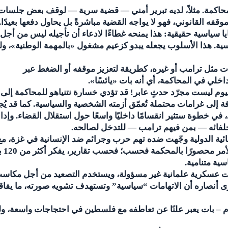
لمحاكمة. مثلاً، لديه تبرير أمني — قضية سرية — لوقف بعض جلسات
فه القانوني، فهو لا يواجه القضية مباشرةً بل يحاول دفعها بعيدًا.
ا سياسية حقيقية: هذا يمنحه غطاءًا لادعاء أن تأجيله ليس من أجل
ة. هذا الأسلوب يجعله يبدو كزعيم مشغول «بالمهمة الوطنية»، و
يات مثل ترامب أو غيره، كطريقة لتعزيز موقفه أو الضغط عبر
اخلي في المحاكمة، أي أنه بات «يائسًا».
 اليوم ليست مجرّد حدثٍ عابر! قد تؤدي خسارة نتنياهو للمحاكمة إلى
ة إلى غرامات محتملة تُعمّق أزمته الشخصية والسياسية. كما قد يُج
ي خطوة ستثير انقسامًا داخليًا واسعًا حول استقلال القضاء. وإدان
لفائه — بمن فيهم ترامب — للتدخل لصالحه.
جنائية الدولية وجّهت ضده تهم حرب وجرائم ضد الإنسانية في غزة، مع
مذكرات توقيف تُلزِم بعض الدول
ية متنامية.
اسات عسكرية علمانية غير مسؤولة، ويستخدم التصعيد من أجل مكاس
ى أنصاره أن الاتهامات “سياسية” وتستهدف تشويه صورته، ما يفاق
 – بات يعبر علنًا عن تعاطفه مع فلسطين في احتجاجات واسعة، ول