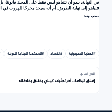
في النهاية، يبدو أن نتنياهو ليس فقط على المحك قانونيًا، ب
نتنياهو إلى نهاية الطريق، أم أنه سيجد مخرجًا للهروب في ا
معجب بهذه:
#الدعاية الصهيونية
#الفساد
#المحكمة الجنائية الدولية
#
الخبر السابق
إغلاق الإذاعة… آخر تجلّيات كيـ.ـانٍ يختنق بخلافاته