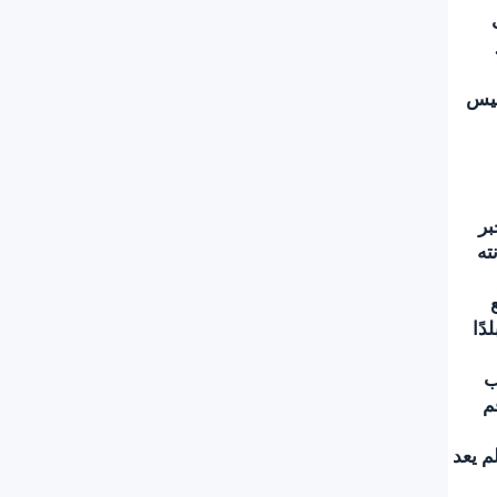
ليس
بر
ته
 الأعضاء بتنفيذها. وليس الأمر محصورًا بالمحكمة فحسب؛ فحسب تقارير، يفكر أكثر من 120 بلدًا
ب
م
م يعد