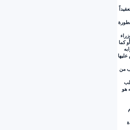
يداً
خطورة
زراء
و كما
به
عليها
رب من
لب
ه هو
م
ة