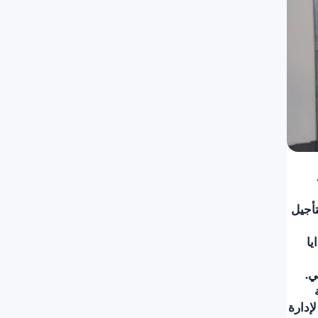
تأجيل
قّي هدايا
ي.
ة
إدارة