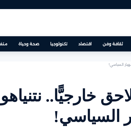
ثقافة وفن
اقتصاد
تكنولوجيا
صحة وحياة
متفر
انهيار السياسي!
احق خارجيًّا.. نتنياهو
ار السياسي!