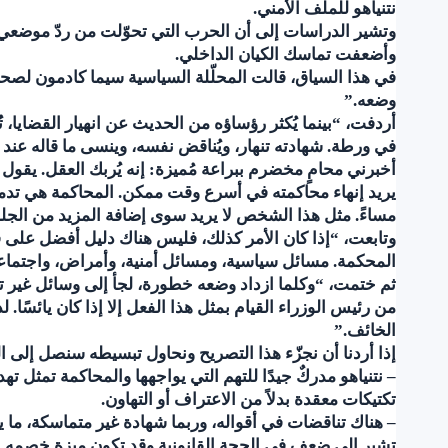
نتنياهو للملف الأمني.
وتشير الدراسات إلى أن الحرب التي تحوّلت من ردّ موضعي
وأضعفت تماسك الكيان الداخلي.
في هذا السياق، قالت المحلّلة السياسية سيما كادمون لصحي
وضعه.”
أردفت، “بينما يُكثر رؤساؤه من الحديث عن انهيار القضايا،
في ورطة. شهادته تنهار، ويُناقض نفسه، وينسى ما قاله عند ا
أخبرني محامٍ مخضرم ببراعة مُميزة: إنه يُربك العقل. يقو
يريد إنهاء محاكمته في أسرع وقت ممكن. المحاكمة هي تدمير ل
مساءً. مثل هذا الشخص لا يريد سوى إضافة المزيد من الجل
وتابعت، “إذا كان الأمر كذلك، فليس هناك دليل أفضل على فه
المحكمة. مسائل سياسية، ومسائل أمنية، وأمراض، واجتماع
ثم ختمت، “وكلما ازداد وضعه خطورة، لجأ إلى وسائل غير تقل
من رئيس الوزراء القيام بمثل هذا الفعل إلا إذا كان يائسًا. لذ
الخائف.”
إذا أردنا أن نجزّء هذا التصريح ونحاول تبسيطه سنصل إلى النت
– نتنياهو مدركٌ جيدًا للتهم التي يواجهها والمحاكمة تمثل ته
تكتيكات معقدة بدلاً من الاعتراف أو التهاون.
– هناك تناقضات في أقواله، وربما شهادة غير متماسكة، ما ي
تشير إلى ضعف في الحجة القانونية وقد تكون ميزة خصمه.