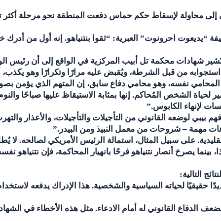
 إلى محاولة لإسقاط حكم حماس دفعت المنطقة نحو مرحلة أكثر تعق
فة “يديعوت احرونوت” العبرية: “ثقوا بنتنياهو. إنه أول من أدرك 
 تُشير شهادات محكمة تل أبيب المركزية في الواقع إلى أن رئيس الو
ستجوابه من قبل الشرطة، ويُقبض عليه مرارًا وتكرارًا وهو يكذب، أ
ل المحامي نفسه، وهو محامي دفاع سابق، إن المتهم الذي يؤمن بصوا
حياة الشخص المُحاكم. إنها بمثابة الاستيقاظ عليها صباحًا والنوم 
سات لإنهاء الكابوس.”
م بيبي لوضعه القانوني من التأجيلات والتأجيلات، والأعذار والته
ات مهمة – شروحات من معمل النبيذ ومن البيدر.”
يدية. على سبيل المثال، استمالة الرئيس الأمريكي لصالحه. لا يُط
ا، بينما يصرخ أنصار نتنياهو فرحًا بانهيار المحاكمة، فإن نتنياهو نفس
ائج التالية:
ديدًا حقيقيًا لحياته السياسية والشخصية. هذا الإدراك يدفعه لاستخدا
ضعف الدفاع القانوني له أمام الادعاء. مثل هذه الأخطاء في الشهاد