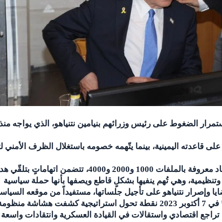
تمرار الضغوط على رئيس وزرائهم بنيامين نتنياهو، الذي يواجه منذ
ى قاعدته اليمينية، بينما يتّهمه خصومه باستغلال الظرف الأمني ل
في الوقت نفسه، يستمر نتنياهو في مواجهة ثلاث قضايا فساد معروفة بالملفات 1000 و2000 و4000، تتضمن اتهاماتٍ بتل
تنظيمية، وهي تُهم ينفيها بشكلٍ قاطع ويصفها بأنها حملة سياسية
ا وإصرار نتنياهو على تأجيل جلساتها، مستفيداً من موقعه السياس
أمّا على مستوى الكيان، فقد شكّل هجوم “طوفان الأقصى” في 7 أكتوبر 2023 نقطة تحول استراتيجية كشفت هشاشة منظوم
ا تراجع اقتصادي واستقالات في القيادة العسكرية وانتقادات واسعة ل