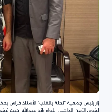
زار رئيس جمعية “نحلة بالقلب” الأستاذ فراس يح
لقوى الأمن الداخلي اللواء رائد عبدالله، حيث عُ