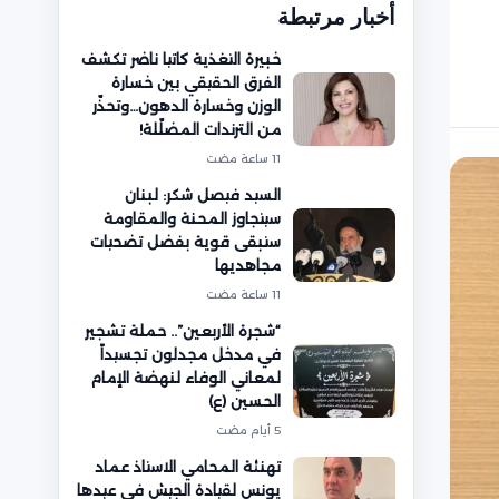
أخبار مرتبطة
خبيرة التغذية كاتيا ناضر تكشف
الفرق الحقيقي بين خسارة
الوزن وخسارة الدهون…وتحذّر
من الترندات المضلّلة!
11 ساعة مضت
السيد فيصل شكر: لبنان
سيتجاوز المحنة والمقاومة
ستبقى قوية بفضل تضحيات
مجاهديها
11 ساعة مضت
“شجرة الأربعين”.. حملة تشجير
في مدخل مجدلون تجسيداً
لمعاني الوفاء لنهضة الإمام
الحسين (ع)
5 أيام مضت
تهنئة المحامي الاستاذ عماد
يونس لقيادة الجيش في عيدها