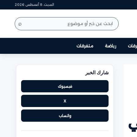
السبت، 8 أغسطس 2026
⌕
قات
رياضة
متفرقات
شارك الخبر
فيسبوك
X
ي
واتساب