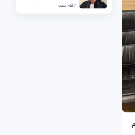
7 أيام مضت
م